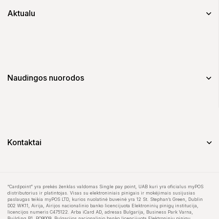
Aktualu
Naudingos nuorodos
Kontaktai
“Cardpoint” yra prekės ženklas valdomas Single pay point, UAB kuri yra oficialus myPOS
distributorius ir platintojas. Visas su elektroniniais pinigais ir mokėjimais susijusias
paslaugas teikia myPOS LTD, kurios nuolatinė buveinė yra 12 St. Stephan’s Green, Dublin
D02 WK11, Airija, Airijos nacionalinio banko licencijuota Elektroninių pinigų institucija,
licencijos numeris C475122. Arba iCard AD, adresas Bulgarija, Business Park Varna,
Building B1, PO9009, Bulgarijos nacionalinio banko licencijuota Elektroninių pinigų